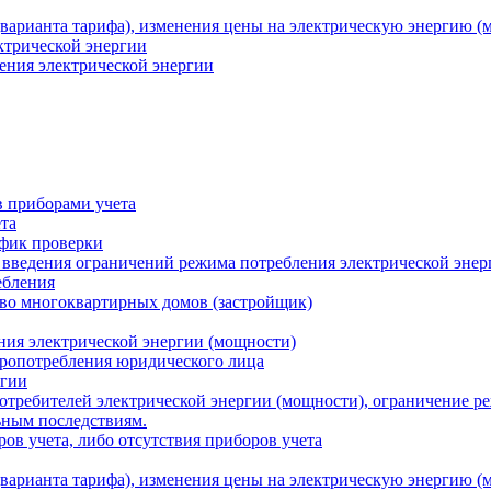
варианта тарифа), изменения цены на электрическую энергию (
ктрической энергии
ения электрической энергии
 приборами учета
та
афик проверки
 введения ограничений режима потребления электрической энер
ебления
во многоквартирных домов (застройщик)
ния электрической энергии (мощности)
тропотребления юридического лица
ргии
потребителей электрической энергии (мощности), ограничение р
ьным последствиям.
ов учета, либо отсутствия приборов учета
варианта тарифа), изменения цены на электрическую энергию (