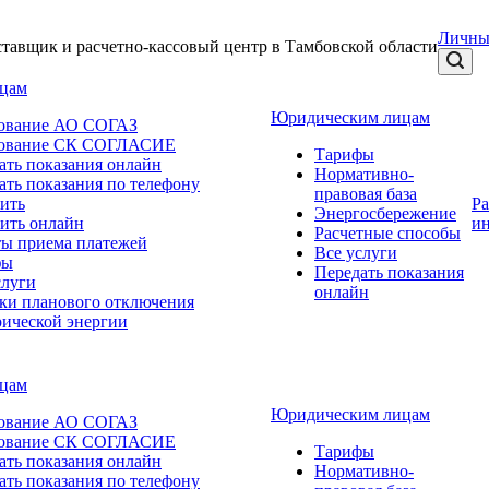
Личны
тавщик и расчетно-кассовый центр в Тамбовской области
ицам
Юридическим лицам
ование АО СОГАЗ
хование СК СОГЛАСИЕ
Тарифы
ать показания онлайн
Нормативно-
ать показания по телефону
правовая база
ить
Р
Энергосбережение
ить онлайн
и
Расчетные способы
ы приема платежей
Все услуги
фы
Передать показания
слуги
онлайн
ки планового отключения
рической энергии
ицам
Юридическим лицам
ование АО СОГАЗ
хование СК СОГЛАСИЕ
Тарифы
ать показания онлайн
Нормативно-
ать показания по телефону