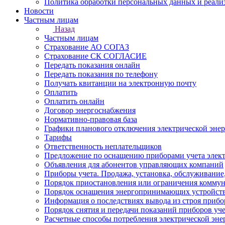
Политика обработки персональных данных и реали
Новости
Частным лицам
Назад
Частным лицам
Страхование АО СОГАЗ
Страхование СК СОГЛАСИЕ
Передать показания онлайн
Передать показания по телефону
Получать квитанции на электронную почту
Оплатить
Оплатить онлайн
Договор энергоснабжения
Нормативно-правовая база
Графики планового отключения электрической эне
Тарифы
Ответственность неплательщиков
Предложение по оснащению приборами учета элект
Объявления для абонентов управляющих компаний
Приборы учета. Продажа, установка, обслуживание
Порядок приостановления или ограничения коммун
Порядок оснащения энергопринимающих устройств
Информация о последствиях вывода из строя прибор
Порядок снятия и передачи показаний приборов уче
Расчетные способы потребления электрической эне