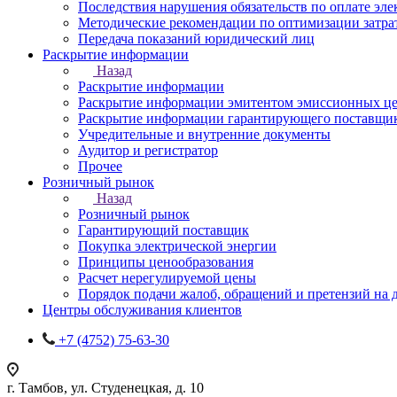
Последствия нарушения обязательств по оплате эле
Методические рекомендации по оптимизации затра
Передача показаний юридический лиц
Раскрытие информации
Назад
Раскрытие информации
Раскрытие информации эмитентом эмиссионных ц
Раскрытие информации гарантирующего поставщи
Учредительные и внутренние документы
Аудитор и регистратор
Прочее
Розничный рынок
Назад
Розничный рынок
Гарантирующий поставщик
Покупка электрической энергии
Принципы ценообразования
Расчет нерегулируемой цены
Порядок подачи жалоб, обращений и претензий на
Центры обслуживания клиентов
+7 (4752) 75-63-30
г. Тамбов, ул. Студенецкая, д. 10