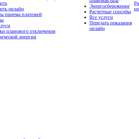
правовая база
ить
Р
Энергосбережение
ить онлайн
и
Расчетные способы
ы приема платежей
Все услуги
фы
Передать показания
слуги
онлайн
ки планового отключения
рической энергии