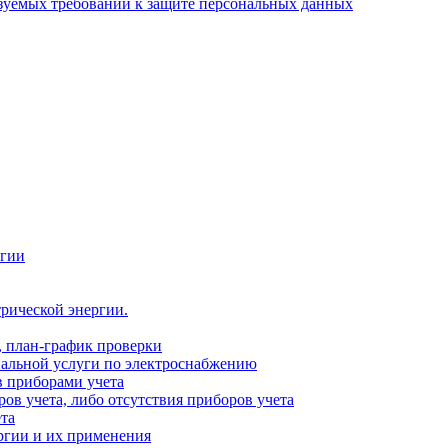
зуемых требований к защите персональных данных
ргии
рической энергии.
, план-график проверки
альной услуги по электроснабжению
 приборами учета
ов учета, либо отсутствия приборов учета
та
ргии и их применения