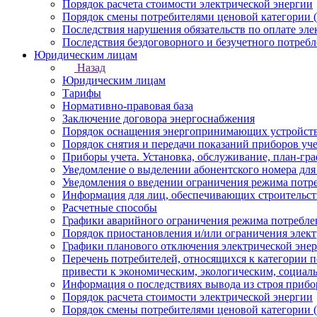
Порядок расчета стоимости электрической энергии
Порядок смены потребителями ценовой категории (
Последствия нарушения обязательств по оплате эле
Последствия бездоговорного и безучетного потребл
Юридическим лицам
Назад
Юридическим лицам
Тарифы
Нормативно-правовая база
Заключение договора энергоснабжения
Порядок оснащения энергопринимающих устройств
Порядок снятия и передачи показаний приборов уче
Приборы учета. Установка, обслуживание, план-гр
Уведомление о выделении абонентского номера для
Уведомления о введении ограничения режима потр
Информация для лиц, обеспечивающих строительст
Расчетные способы
Графики аварийного ограничения режима потребле
Порядок приостановления и/или ограничения элек
Графики планового отключения электрической эне
Перечень потребителей, относящихся к категории 
привести к экономическим, экологическим, социал
Информация о последствиях вывода из строя прибор
Порядок расчета стоимости электрической энергии
Порядок смены потребителями ценовой категории (