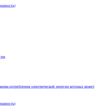
мощность)
гии
ежима потребления электрической энергии которых может
мощность)