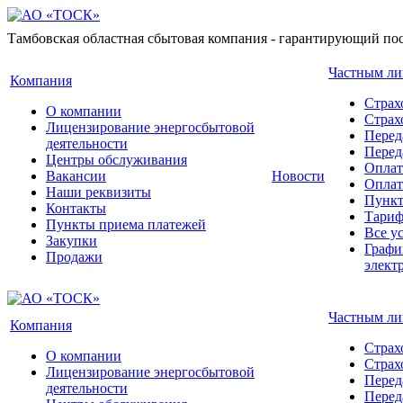
Тамбовская областная сбытовая компания - гарантирующий пос
Частным л
Компания
Страх
О компании
Стра
Лицензирование энергосбытовой
Перед
деятельности
Перед
Центры обслуживания
Оплат
Вакансии
Новости
Оплат
Наши реквизиты
Пункт
Контакты
Тари
Пункты приема платежей
Все у
Закупки
Графи
Продажи
элект
Частным л
Компания
Страх
О компании
Стра
Лицензирование энергосбытовой
Перед
деятельности
Перед