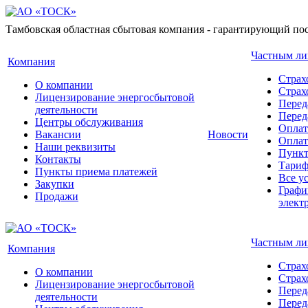
Тамбовская областная сбытовая компания - гарантирующий пос
Частным л
Компания
Страх
О компании
Стра
Лицензирование энергосбытовой
Перед
деятельности
Перед
Центры обслуживания
Оплат
Вакансии
Новости
Оплат
Наши реквизиты
Пункт
Контакты
Тари
Пункты приема платежей
Все у
Закупки
Графи
Продажи
элект
Частным л
Компания
Страх
О компании
Стра
Лицензирование энергосбытовой
Перед
деятельности
Перед