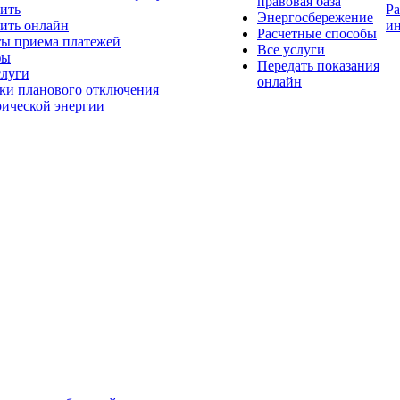
правовая база
ить
Р
Энергосбережение
ить онлайн
и
Расчетные способы
ы приема платежей
Все услуги
фы
Передать показания
слуги
онлайн
ки планового отключения
рической энергии