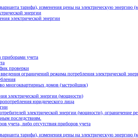
варианта тарифа), изменения цены на электрическую энергию (
ктрической энергии
ения электрической энергии
 приборами учета
та
афик проверки
 введения ограничений режима потребления электрической энер
ебления
во многоквартирных домов (застройщик)
ния электрической энергии (мощности)
тропотребления юридического лица
ргии
потребителей электрической энергии (мощности), ограничение р
ьным последствиям.
ов учета, либо отсутствия приборов учета
варианта тарифа), изменения цены на электрическую энергию (