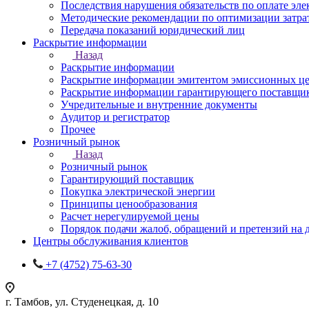
Последствия нарушения обязательств по оплате эле
Методические рекомендации по оптимизации затра
Передача показаний юридический лиц
Раскрытие информации
Назад
Раскрытие информации
Раскрытие информации эмитентом эмиссионных ц
Раскрытие информации гарантирующего поставщи
Учредительные и внутренние документы
Аудитор и регистратор
Прочее
Розничный рынок
Назад
Розничный рынок
Гарантирующий поставщик
Покупка электрической энергии
Принципы ценообразования
Расчет нерегулируемой цены
Порядок подачи жалоб, обращений и претензий на
Центры обслуживания клиентов
+7 (4752) 75-63-30
г. Тамбов, ул. Студенецкая, д. 10