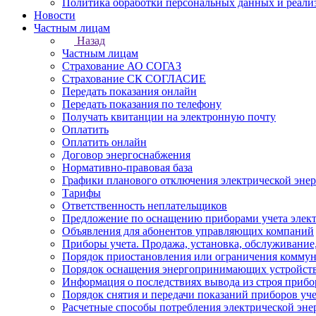
Политика обработки персональных данных и реали
Новости
Частным лицам
Назад
Частным лицам
Страхование АО СОГАЗ
Страхование СК СОГЛАСИЕ
Передать показания онлайн
Передать показания по телефону
Получать квитанции на электронную почту
Оплатить
Оплатить онлайн
Договор энергоснабжения
Нормативно-правовая база
Графики планового отключения электрической эне
Тарифы
Ответственность неплательщиков
Предложение по оснащению приборами учета элект
Объявления для абонентов управляющих компаний
Приборы учета. Продажа, установка, обслуживание
Порядок приостановления или ограничения коммун
Порядок оснащения энергопринимающих устройств
Информация о последствиях вывода из строя прибор
Порядок снятия и передачи показаний приборов уче
Расчетные способы потребления электрической эне