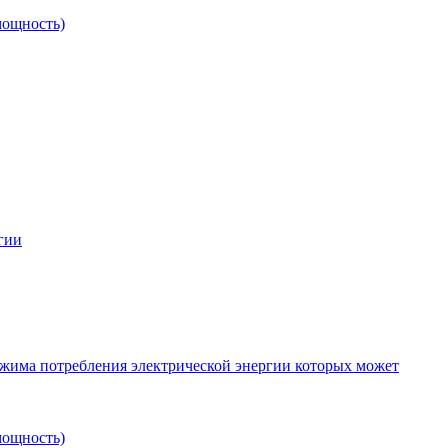
мощность)
гии
ежима потребления электрической энергии которых может
мощность)