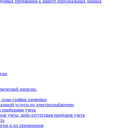
зуемых требований к защите персональных данных
ргии
рической энергии.
, план-график проверки
альной услуги по электроснабжению
 приборами учета
ов учета, либо отсутствия приборов учета
та
ргии и их применения