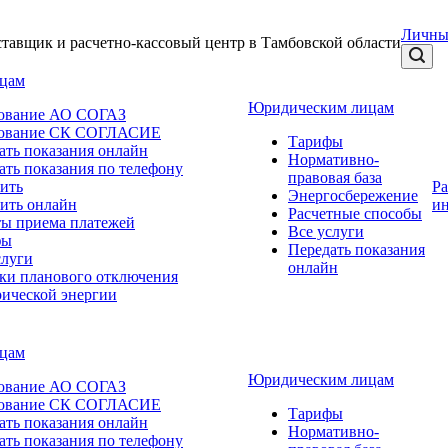
Личны
тавщик и расчетно-кассовый центр в Тамбовской области
ицам
Юридическим лицам
ование АО СОГАЗ
хование СК СОГЛАСИЕ
Тарифы
ать показания онлайн
Нормативно-
ать показания по телефону
правовая база
ить
Р
Энергосбережение
ить онлайн
и
Расчетные способы
ы приема платежей
Все услуги
фы
Передать показания
слуги
онлайн
ки планового отключения
рической энергии
ицам
Юридическим лицам
ование АО СОГАЗ
хование СК СОГЛАСИЕ
Тарифы
ать показания онлайн
Нормативно-
ать показания по телефону