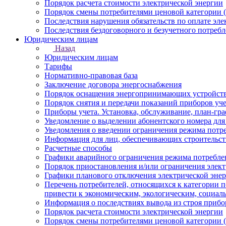
Порядок расчета стоимости электрической энергии
Порядок смены потребителями ценовой категории (
Последствия нарушения обязательств по оплате эле
Последствия бездоговорного и безучетного потребл
Юридическим лицам
Назад
Юридическим лицам
Тарифы
Нормативно-правовая база
Заключение договора энергоснабжения
Порядок оснащения энергопринимающих устройств
Порядок снятия и передачи показаний приборов уче
Приборы учета. Установка, обслуживание, план-гр
Уведомление о выделении абонентского номера для
Уведомления о введении ограничения режима потр
Информация для лиц, обеспечивающих строительст
Расчетные способы
Графики аварийного ограничения режима потребле
Порядок приостановления и/или ограничения элек
Графики планового отключения электрической эне
Перечень потребителей, относящихся к категории 
привести к экономическим, экологическим, социал
Информация о последствиях вывода из строя прибор
Порядок расчета стоимости электрической энергии
Порядок смены потребителями ценовой категории (