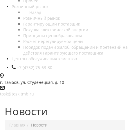
Прочее
Розничный рынок
Назад
Розничный рынок
Гарантирующий поставщик
Покупка электрической энергии
Принципы ценообразования
Расчет нерегулируемой цены
Порядок подачи жалоб, обращений и претензий на
действия Гарантирующего поставщика
Центры обслуживания клиентов
+7 (4752) 75-63-30
г. Тамбов, ул. Студенецкая, д. 10
tosk@tosk.tmb.ru
Новости
Главная
Новости