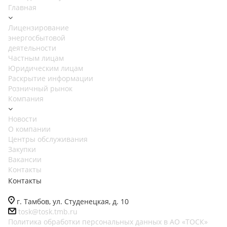
Главная
Лицензирование
энергосбытовой
деятельности
Частным лицам
Юридическим лицам
Раскрытие информации
Розничный рынок
Компания
Новости
О компании
Центры обслуживания
Закупки
Вакансии
Контакты
Контакты
г. Тамбов, ул. Студенецкая, д. 10
tosk@tosk.tmb.ru
Политика обработки персональных данных в АО «ТОСК»