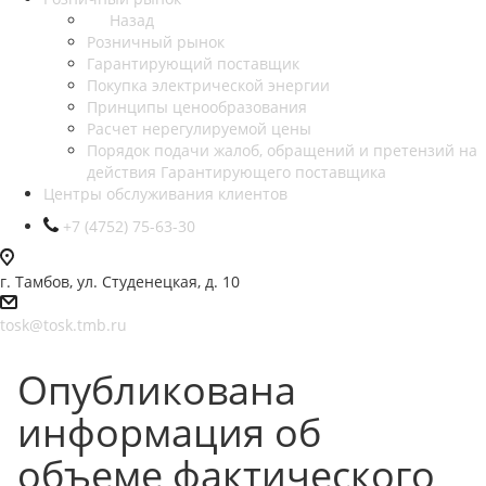
Назад
Розничный рынок
Гарантирующий поставщик
Покупка электрической энергии
Принципы ценообразования
Расчет нерегулируемой цены
Порядок подачи жалоб, обращений и претензий на
действия Гарантирующего поставщика
Центры обслуживания клиентов
+7 (4752) 75-63-30
г. Тамбов, ул. Студенецкая, д. 10
tosk@tosk.tmb.ru
Опубликована
информация об
объеме фактического