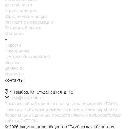
деятельности
Частным лицам
Юридическим лицам
Раскрытие информации
Розничный рынок
Компания
Новости
О компании
Центры обслуживания
Закупки
Вакансии
Контакты
Контакты
г. Тамбов, ул. Студенецкая, д. 10
tosk@tosk.tmb.ru
Политика обработки персональных данных в АО «ТОСК»
Политика конфиденциальности в отношении обработки
персональных данных, предоставляемых пользователями
сайта АО «ТОСК»
© 2026 Акционерное общество "Тамбовская областная