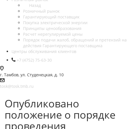
Назад
Розничный рынок
Гарантирующий поставщик
Покупка электрической энергии
Принципы ценообразования
Расчет нерегулируемой цены
Порядок подачи жалоб, обращений и претензий на
действия Гарантирующего поставщика
Центры обслуживания клиентов
+7 (4752) 75-63-30
г. Тамбов, ул. Студенецкая, д. 10
tosk@tosk.tmb.ru
Опубликовано
положение о порядке
проведения