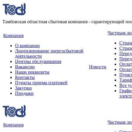
Тамбовская областная сбытовая компания - гарантирующий пос
Частным л
Компания
Страх
О компании
Стра
Лицензирование энергосбытовой
Перед
деятельности
Перед
Центры обслуживания
Оплат
Вакансии
Новости
Оплат
Наши реквизиты
Пункт
Контакты
Тари
Пункты приема платежей
Все у
Закупки
Графи
Продажи
элект
Частным л
Компания