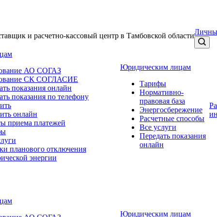
Личны
тавщик и расчетно-кассовый центр в Тамбовской области
ицам
Юридическим лицам
ование АО СОГАЗ
хование СК СОГЛАСИЕ
Тарифы
ать показания онлайн
Нормативно-
ать показания по телефону
правовая база
ить
Р
Энергосбережение
ить онлайн
и
Расчетные способы
ы приема платежей
Все услуги
фы
Передать показания
слуги
онлайн
ки планового отключения
рической энергии
ицам
Юридическим лицам