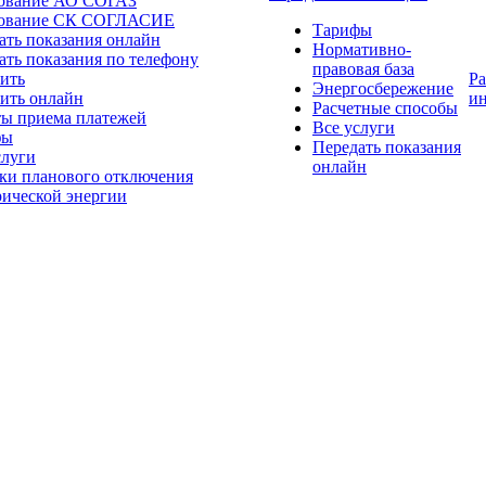
ование АО СОГАЗ
хование СК СОГЛАСИЕ
Тарифы
ать показания онлайн
Нормативно-
ать показания по телефону
правовая база
ить
Р
Энергосбережение
ить онлайн
и
Расчетные способы
ы приема платежей
Все услуги
фы
Передать показания
слуги
онлайн
ки планового отключения
рической энергии