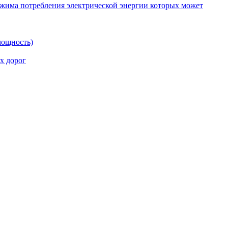
ежима потребления электрической энергии которых может
мощность)
х дорог