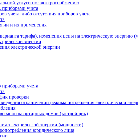
альной услуги по электроснабжению
 приборами учета
ов учета, либо отсутствия приборов учета
та
ргии и их применения
варианта тарифа), изменения цены на электрическую энергию (
ктрической энергии
ения электрической энергии
 приборами учета
та
афик проверки
 введения ограничений режима потребления электрической энер
ебления
во многоквартирных домов (застройщик)
ния электрической энергии (мощности)
тропотребления юридического лица
ргии