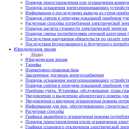
Порядок приостановления или ограничения коммун
Порядок оснащения энергопринимающих устройств
Информация о последствиях вывода из строя прибор
Порядок снятия и передачи показаний приборов уче
Расчетные способы потребления электрической эне
Порядок расчета стоимости электрической энергии
Порядок смены потребителями ценовой категории (
Последствия нарушения обязательств по оплате эле
Последствия бездоговорного и безучетного потребл
Юридическим лицам
Назад
Юридическим лицам
Тарифы
Нормативно-правовая база
Заключение договора энергоснабжения
Порядок оснащения энергопринимающих устройств
Порядок снятия и передачи показаний приборов уче
Приборы учета. Установка, обслуживание, план-гр
Уведомление о выделении абонентского номера для
Уведомления о введении ограничения режима потр
Информация для лиц, обеспечивающих строительст
Расчетные способы
Графики аварийного ограничения режима потребле
Порядок приостановления и/или ограничения элек
Графики планового отключения электрической эне