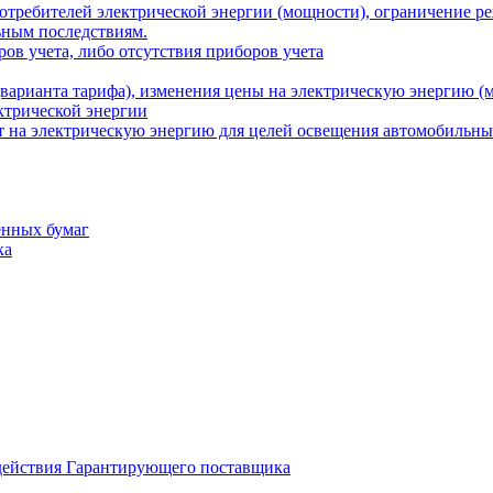
потребителей электрической энергии (мощности), ограничение р
ьным последствиям.
ов учета, либо отсутствия приборов учета
варианта тарифа), изменения цены на электрическую энергию (
ктрической энергии
т на электрическую энергию для целей освещения автомобильны
енных бумаг
ка
 действия Гарантирующего поставщика