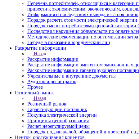
Перечень потребителей, относящихся к категории 
привести к экономическим, экологическим, социал
Информация о последствиях вывода из строя прибор
Порядок расчета стоимости электрической энергии
Порядок смены потребителями ценовой категории (
Последствия нарушения обязательств по оплате эле
Методические рекомендации по оптимизации затра
Передача показаний юридический лиц
Раскрытие информации
Назад
Раскрытие информации
Раскрытие информации эмитентом эмиссионных ц
Раскрытие информации гарантирующего поставщи
Учредительные и внутренние документы
Аудитор и регистратор
Прочее
Розничный рынок
Назад
Розничный рынок
Гарантирующий поставщик
Покупка электрической энергии
Принципы ценообразования
Расчет нерегулируемой цены
Порядок подачи жалоб, обращений и претензий на
Центры обслуживания клиентов