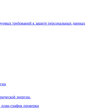
зуемых требований к защите персональных данных
ргии
рической энергии.
, план-график проверки