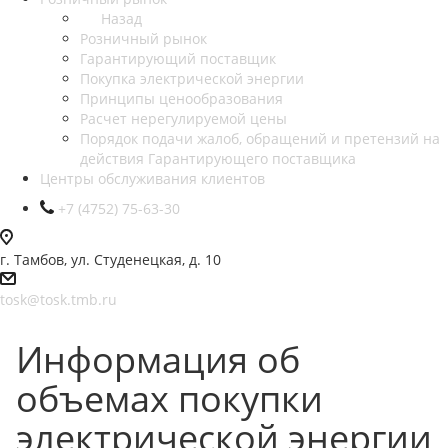
Назад
Розничный рынок
Гарантирующий поставщик
Покупка электрической энергии
Принципы ценообразования
Расчет нерегулируемой цены
Порядок подачи жалоб, обращений и претензий на
действия Гарантирующего поставщика
Центры обслуживания клиентов
+7 (4752) 75-63-30
г. Тамбов, ул. Студенецкая, д. 10
tosk@tosk.tmb.ru
Информация об
объемах покупки
электрической энергии