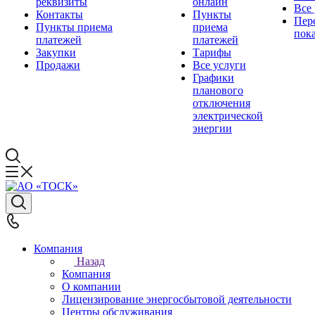
реквизиты
онлайн
Все
Контакты
Пункты
Пер
Пункты приема
приема
пок
платежей
платежей
Закупки
Тарифы
Продажи
Все услуги
Графики
планового
отключения
электрической
энергии
Компания
Назад
Компания
О компании
Лицензирование энергосбытовой деятельности
Центры обслуживания