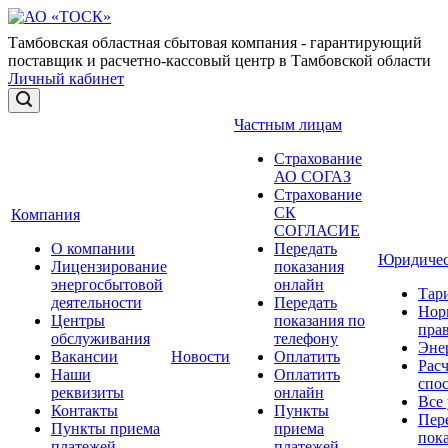
Тамбовская областная сбытовая компания - гарантирующий
поставщик и расчетно-кассовый центр в Тамбовской области
Личный кабинет
Частным лицам
Страхование
АО СОГАЗ
Страхование
СК
Компания
СОГЛАСИЕ
О компании
Передать
Юридичес
Лицензирование
показания
энергосбытовой
онлайн
Тар
деятельности
Передать
Нор
Центры
показания по
прав
обслуживания
телефону
Эне
Вакансии
Новости
Оплатить
Рас
Наши
Оплатить
спо
реквизиты
онлайн
Все
Контакты
Пункты
Пер
Пункты приема
приема
пок
платежей
платежей