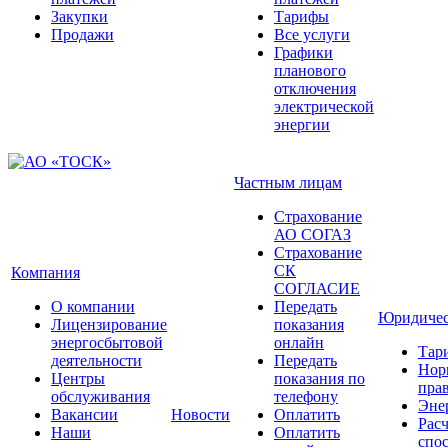
Закупки
Тарифы
Продажи
Все услуги
Графики
планового
отключения
электрической
энергии
Частным лицам
Страхование
АО СОГАЗ
Страхование
СК
Компания
СОГЛАСИЕ
О компании
Передать
Юридичес
Лицензирование
показания
энергосбытовой
онлайн
Тар
деятельности
Передать
Нор
Центры
показания по
прав
обслуживания
телефону
Эне
Вакансии
Новости
Оплатить
Рас
Наши
Оплатить
спо