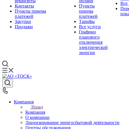
реквизиты
онлайн
Все
Контакты
Пункты
Пер
Пункты приема
приема
пок
платежей
платежей
Закупки
Тарифы
Продажи
Все услуги
Графики
планового
отключения
электрической
энергии
Компания
Назад
Компания
О компании
Лицензирование энергосбытовой деятельности
Центры обслуживания