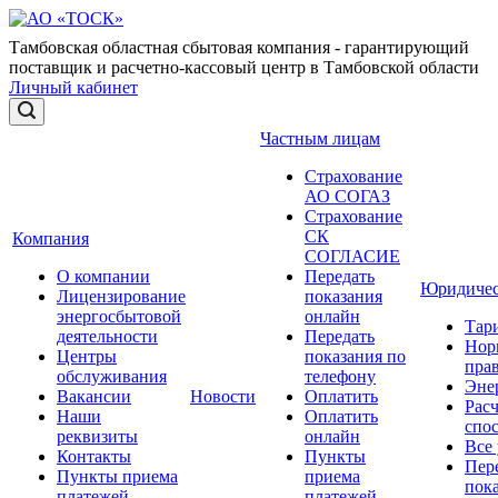
Тамбовская областная сбытовая компания - гарантирующий
поставщик и расчетно-кассовый центр в Тамбовской области
Личный кабинет
Частным лицам
Страхование
АО СОГАЗ
Страхование
СК
Компания
СОГЛАСИЕ
О компании
Передать
Юридичес
Лицензирование
показания
энергосбытовой
онлайн
Тар
деятельности
Передать
Нор
Центры
показания по
прав
обслуживания
телефону
Эне
Вакансии
Новости
Оплатить
Рас
Наши
Оплатить
спо
реквизиты
онлайн
Все
Контакты
Пункты
Пер
Пункты приема
приема
пок
платежей
платежей