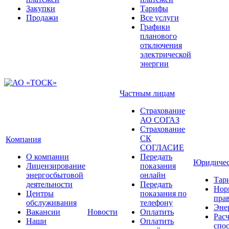
Закупки
Тарифы
Продажи
Все услуги
Графики
планового
отключения
электрической
энергии
Частным лицам
Страхование
АО СОГАЗ
Страхование
СК
Компания
СОГЛАСИЕ
О компании
Передать
Юридичес
Лицензирование
показания
энергосбытовой
онлайн
Тар
деятельности
Передать
Нор
Центры
показания по
прав
обслуживания
телефону
Эне
Вакансии
Новости
Оплатить
Рас
Наши
Оплатить
спо