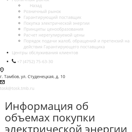
Назад
Розничный рынок
Гарантирующий поставщик
Покупка электрической энергии
Принципы ценообразования
Расчет нерегулируемой цены
Порядок подачи жалоб, обращений и претензий на
действия Гарантирующего поставщика
Центры обслуживания клиентов
+7 (4752) 75-63-30
г. Тамбов, ул. Студенецкая, д. 10
tosk@tosk.tmb.ru
Информация об
объемах покупки
электрической энергии