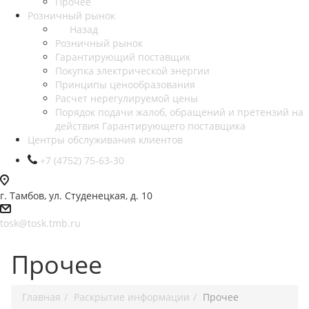
Прочее
Розничный рынок
Назад
Розничный рынок
Гарантирующий поставщик
Покупка электрической энергии
Принципы ценообразования
Расчет нерегулируемой цены
Порядок подачи жалоб, обращений и претензий на
действия Гарантирующего поставщика
Центры обслуживания клиентов
+7 (4752) 75-63-30
г. Тамбов, ул. Студенецкая, д. 10
tosk@tosk.tmb.ru
Прочее
Главная
Раскрытие информации
Прочее