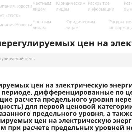
Частным
Юридическим
Раскрытие
Роз
мпания
Новости
лицам
лицам
информации
рын
Частным
Юридическим
Раскрытие
мпания
Новости
лицам
лицам
информац
ерегулируемых цен на эле
егулируемой цены
руемых цен на электрическую энерги
 периоде, дифференцированные по це
ие расчета предельного уровня нер
щность) для первой ценовой категор
азанного предельного уровня, а такж
ируемых цен на электрическую энерг
 при расчете предельных уровней н