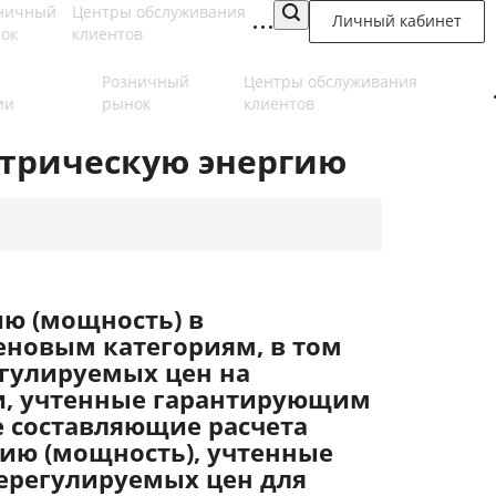
ничный
Центры обслуживания
Личный кабинет
ок
клиентов
Розничный
Центры обслуживания
ии
рынок
клиентов
ктрическую энергию
ю (мощность) в
новым категориям, в том
егулируемых цен на
ии, учтенные гарантирующим
е составляющие расчета
ию (мощность), учтенные
ерегулируемых цен для