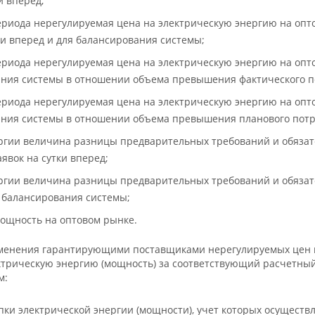
и вперед;
риода нерегулируемая цена на электрическую энергию на опто
ки вперед и для балансирования системы;
риода нерегулируемая цена на электрическую энергию на опто
вания системы в отношении объема превышения фактического 
риода нерегулируемая цена на электрическую энергию на опто
вания системы в отношении объема превышения планового потр
ргии величина разницы предварительных требований и обязате
явок на сутки вперед;
ргии величина разницы предварительных требований и обязате
я балансирования системы;
ощность на оптовом рынке.
именения гарантирующими поставщиками нерегулируемых цен 
ктрическую энергию (мощность) за соответствующий расчетн
м:
пки электрической энергии (мощности), учет которых осуществ