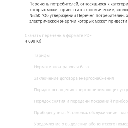
Перечень потребителей, относящихся к категор
которых может привести к экономическим, эколо
№250 "Об утверждении Перечня потребителей, о
электрической энергии которых может привести
Скачать перечень в формате PDF
4 698 Кб
Тарифы
Нормативно-правовая база
Заключение договора энергоснабжения
Порядок оснащения энергопринимающих устр
Порядок снятия и передачи показаний прибор
Приборы учета. Установка, обслуживание, пла
Уведомление о выделении абонентского номе