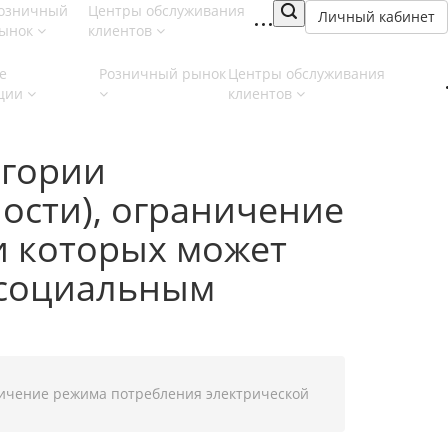
озничный
Центры обслуживания
Личный кабинет
ынок
клиентов
е
Розничный рынок
Центры обслуживания
ции
клиентов
егории
ости), ограничение
и которых может
 социальным
ничение режима потребления электрической