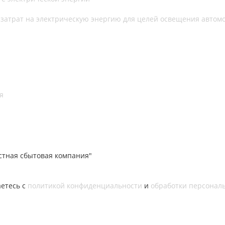
затрат на электрическую энергию для целей освещения автом
я
стная сбытовая компания"
аетесь с
политикой конфиденциальности
и
обработки персонал