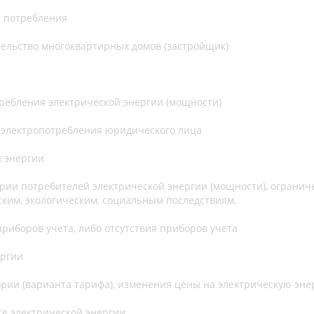
 потребления
ельство многоквартирных домов (застройщик)
ребления электрической энергии (мощности)
 электропотребления юридического лица
й энергии
ории потребителей электрической энергии (мощности), ограни
ским, экологическим, социальным последствиям.
риборов учета, либо отсутствия приборов учета
ергии
рии (варианта тарифа), изменения цены на электрическую эне
те электрической энергии