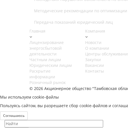
Методические рекомендации по оптимизации 
Передача показаний юридический лиц
Главная
Компания
Лицензирование
Новости
энергосбытовой
О компании
деятельности
Центры обслуживани
Частным лицам
Закупки
Юридическим лицам
Вакансии
Раскрытие
Контакты
информации
Розничный рынок
© 2026 Акционерное общество "Тамбовская обла
Мы используем cookie-файлы
Пользуясь сайтом, вы разрешаете сбор cookie-файлов и соглаш
Соглашаюсь