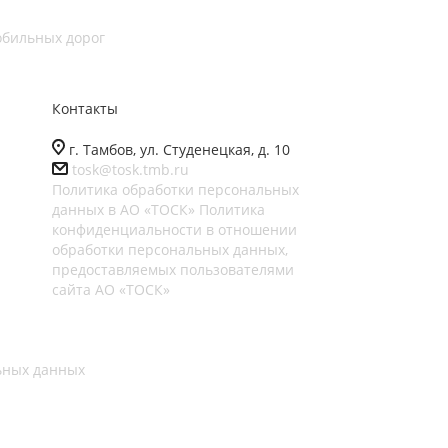
обильных дорог
Контакты
г. Тамбов, ул. Студенецкая, д. 10
tosk@tosk.tmb.ru
Политика обработки персональных
данных в АО «ТОСК»
Политика
конфиденциальности в отношении
обработки персональных данных,
предоставляемых пользователями
сайта АО «ТОСК»
ьных данных