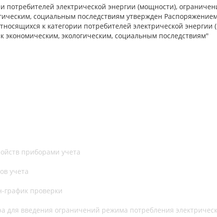
ии потребителей электрической энергии (мощности), ограниче
гическим, социальным последствиям утвержден Распоряжением 
тносящихся к категории потребителей электрической энергии 
 к экономическим, экологическим, социальным последствиям"
ойств приборами учета
ов учета
н-график проверки
ра для введения ограничений режима потребления электричес