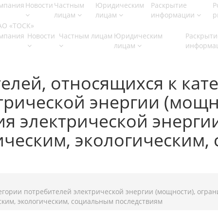
мпания
Новости
Частным
Юридическим
Раскрытие
Р
лицам
лицам
информации
р
мпания
Новости
Частным лицам
Юридическим
Раскрыти
лицам
информа
елей, относящихся к кат
трической энергии (мощн
я электрической энерги
ическим, экологическим,
егории потребителей электрической энергии (мощности), огра
ским, экологическим, социальным последствиям