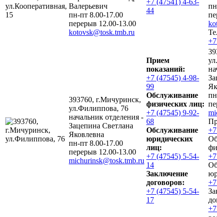
+7 (47541) 4-63-
Валерьевич
пн
44
пн-пт 8.00-17.00
пе
перерыв 12.00-13.00
ko
kotovsk@tosk.tmb.ru
Те
+7
39
Прием
ул
показаний:
на
+7 (47545) 4-98-
За
99
Як
Обслуживание
пн
393760, г.Мичуринск,
физических лиц:
пе
ул.Филиппова, 76
+7 (47545) 9-92-
mi
начальник отделения -
68
Пр
Зацепина Светлана
Обслуживание
+7
Яковлевна
юридических
Об
пн-пт 8.00-17.00
лиц:
фи
перерыв 12.00-13.00
+7 (47545) 5-54-
+7
michurinsk@tosk.tmb.ru
14
Об
Заключение
юр
договоров:
+7
+7 (47545) 5-54-
За
17
до
+7