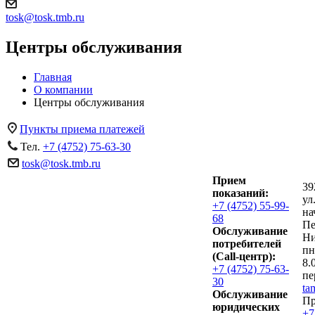
tosk@tosk.tmb.ru
Центры обслуживания
Главная
О компании
Центры обслуживания
Пункты приема платежей
Тел.
+7 (4752) 75-63-30
tosk@tosk.tmb.ru
Прием
39
показаний:
ул
+7 (4752) 55-99-
на
68
Пе
Обслуживание
Ни
потребителей
пн
(Call-центр):
8.
+7 (4752) 75-63-
пе
30
ta
Обслуживание
Пр
юридических
+7