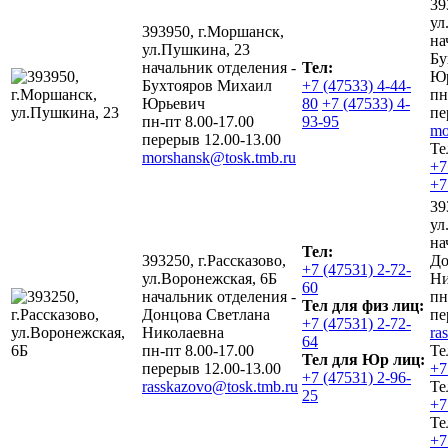
39
ул
393950, г.Моршанск,
на
ул.Пушкина, 23
Бу
начальник отделения -
Тел:
Юр
Бухтояров Михаил
+7 (47533) 4-44-
пн
Юрьевич
80
+7 (47533) 4-
пе
пн-пт 8.00-17.00
93-95
mo
перерыв 12.00-13.00
Те
morshansk@tosk.tmb.ru
+7
+7
39
ул
на
Тел:
393250, г.Рассказово,
До
+7 (47531) 2-72-
ул.Воронежская, 6Б
Ни
60
начальник отделения -
пн
Тел для физ лиц:
Донцова Светлана
пе
+7 (47531) 2-72-
Николаевна
ra
64
пн-пт 8.00-17.00
Те
Тел для Юр лиц:
перерыв 12.00-13.00
+7
+7 (47531) 2-96-
rasskazovo@tosk.tmb.ru
Те
25
+7
Те
+7