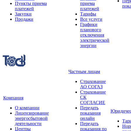
Пер
Пункты приема
приема
пок
платежей
платежей
Закупки
Тарифы
Продажи
Все услуги
Графики
планового
отключения
электрической
энергии
Частным лицам
Страхование
АО СОГАЗ
Страхование
СК
Компания
СОГЛАСИЕ
О компании
Передать
Юридичес
Лицензирование
показания
энергосбытовой
онлайн
Тар
деятельности
Передать
Нор
Центры
показания по