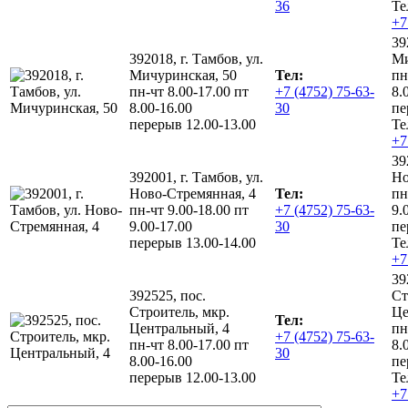
36
Те
+7
39
392018, г. Тамбов, ул.
Ми
Мичуринская, 50
Тел:
пн
пн-чт 8.00-17.00 пт
+7 (4752) 75-63-
8.
8.00-16.00
30
пе
перерыв 12.00-13.00
Те
+7
39
392001, г. Тамбов, ул.
Но
Ново-Стремянная, 4
Тел:
пн
пн-чт 9.00-18.00 пт
+7 (4752) 75-63-
9.
9.00-17.00
30
пе
перерыв 13.00-14.00
Те
+7
39
392525, пос.
Ст
Строитель, мкр.
Це
Тел:
Центральный, 4
пн
+7 (4752) 75-63-
пн-чт 8.00-17.00 пт
8.
30
8.00-16.00
пе
перерыв 12.00-13.00
Те
+7