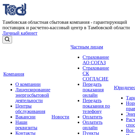
Тамбовская областная сбытовая компания - гарантирующий
поставщик и расчетно-кассовый центр в Тамбовской области
Личный кабинет
Частным лицам
Страхование
АО СОГАЗ
Страхование
СК
Компания
СОГЛАСИЕ
О компании
Передать
Юридичес
Лицензирование
показания
энергосбытовой
онлайн
Тар
деятельности
Передать
Нор
Центры
показания по
прав
обслуживания
телефону
Эне
Вакансии
Новости
Оплатить
Рас
Наши
Оплатить
спо
реквизиты
онлайн
Все
Контакты
Пункты