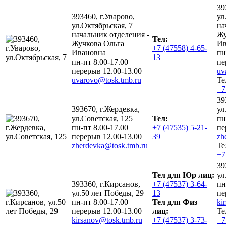
39
393460, г.Уварово,
ул
ул.Октябрьская, 7
на
начальник отделения -
Жу
Тел:
Жучкова Ольга
Ив
+7 (47558) 4-65-
Ивановна
пн
13
пн-пт 8.00-17.00
пе
перерыв 12.00-13.00
uv
uvarovo@tosk.tmb.ru
Те
+7
39
393670, г.Жердевка,
ул
ул.Советская, 125
Тел:
пн
пн-пт 8.00-17.00
+7 (47535) 5-21-
пе
перерыв 12.00-13.00
39
zh
zherdevka@tosk.tmb.ru
Те
+7
39
Тел для Юр лиц:
ул
393360, г.Кирсанов,
+7 (47537) 3-64-
пн
ул.50 лет Победы, 29
13
пе
пн-пт 8.00-17.00
Тел для Физ
ki
перерыв 12.00-13.00
лиц:
Те
kirsanov@tosk.tmb.ru
+7 (47537) 3-73-
+7