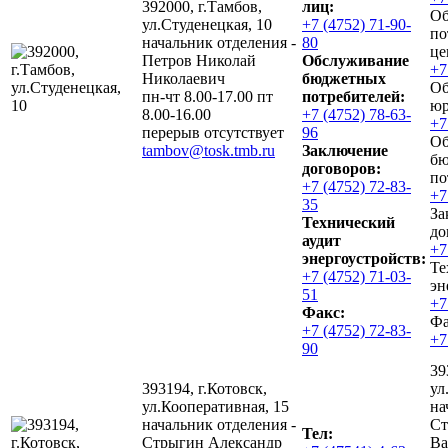
392000, г.Тамбов,
лиц:
Об
ул.Студенецкая, 10
+7 (4752) 71-90-
по
начальник отделения -
80
це
Петров Николай
Обслуживание
+7
Николаевич
бюджетных
Об
пн-чт 8.00-17.00 пт
потребителей:
юр
8.00-16.00
+7 (4752) 78-63-
+7
перерыв отсутствует
96
Об
tambov@tosk.tmb.ru
Заключение
бю
договоров:
по
+7 (4752) 72-83-
+7
35
За
Технический
до
аудит
+7
энергоустройств:
Те
+7 (4752) 71-03-
эн
51
+7
Факс:
Фа
+7 (4752) 72-83-
+7
90
39
393194, г.Котовск,
ул
ул.Кооперативная, 15
на
начальник отделения -
Ст
Тел:
Стрыгин Александр
Ва