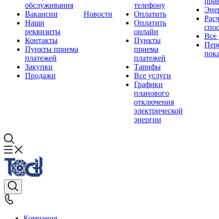
прав
обслуживания
телефону
Эне
Вакансии
Новости
Оплатить
Рас
Наши
Оплатить
спо
реквизиты
онлайн
Все
Контакты
Пункты
Пер
Пункты приема
приема
пок
платежей
платежей
Закупки
Тарифы
Продажи
Все услуги
Графики
планового
отключения
электрической
энергии
Компания