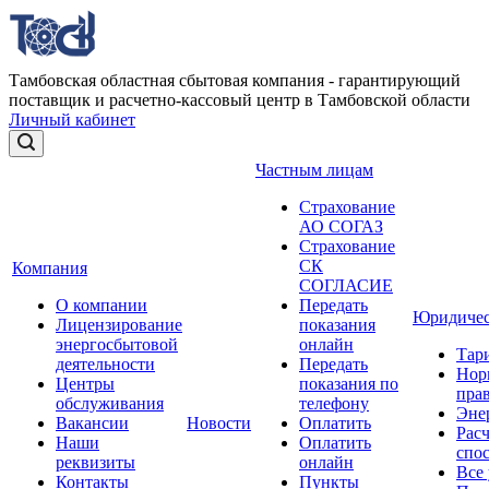
Тамбовская областная сбытовая компания - гарантирующий
поставщик и расчетно-кассовый центр в Тамбовской области
Личный кабинет
Частным лицам
Страхование
АО СОГАЗ
Страхование
СК
Компания
СОГЛАСИЕ
О компании
Передать
Юридичес
Лицензирование
показания
энергосбытовой
онлайн
Тар
деятельности
Передать
Нор
Центры
показания по
прав
обслуживания
телефону
Эне
Вакансии
Новости
Оплатить
Рас
Наши
Оплатить
спо
реквизиты
онлайн
Все
Контакты
Пункты