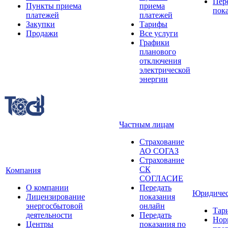
Пер
Пункты приема
приема
пок
платежей
платежей
Закупки
Тарифы
Продажи
Все услуги
Графики
планового
отключения
электрической
энергии
Частным лицам
Страхование
АО СОГАЗ
Страхование
СК
Компания
СОГЛАСИЕ
О компании
Передать
Юридичес
Лицензирование
показания
энергосбытовой
онлайн
Тар
деятельности
Передать
Нор
Центры
показания по