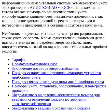
информационно измерительной системы коммерческого учета
электроэнергии
АИИС КУЭ АО «ТОСК»
, наша компания
готова оказать помощь по оснащению точек учета
многофункциональными счетчиками электроэнергии, а так
же по наладке дистанционной передачи информации о
потреблении предприятия в сетевые и сбытовые компании.
Необходимо научиться использовать энергию рационально, а
также уметь ее беречь. Кроме существенной экономии денег
при оплате энергии, потребляя энергию эффективно,
вносится очень важный вклад в решение глобальных проблем
экологии.
Тарифы
Нормативно-правовая база
Заключение договора энергоснабжения
Порядок оснащения энергопринимающих устройств
приборами учета
Порядок снятия и передачи показаний приборов учета
Приборы учета. Установка, обслуживание, план-график
проверки
Уведомление о выделении абонентского номера для
введения ограничений режима потребления
электрической энергии
Уведомления о введении ограничения режима