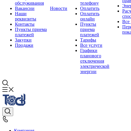
прав
обслуживания
телефону
Эне
Вакансии
Новости
Оплатить
Рас
Наши
Оплатить
спо
реквизиты
онлайн
Все
Контакты
Пункты
Пер
Пункты приема
приема
пок
платежей
платежей
Закупки
Тарифы
Продажи
Все услуги
Графики
планового
отключения
электрической
энергии
Компания