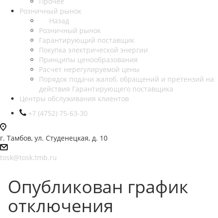
Прочее
Розничный рынок
Назад
Розничный рынок
Гарантирующий поставщик
Покупка электрической энергии
Принципы ценообразования
Расчет нерегулируемой цены
Порядок подачи жалоб, обращений и претензий на
действия Гарантирующего поставщика
Центры обслуживания клиентов
+7 (4752) 75-63-30
г. Тамбов, ул. Студенецкая, д. 10
tosk@tosk.tmb.ru
Опубликован график
отключения