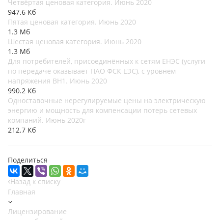
Четвёртая ценовая категория. Июнь 2020
947.6 Кб
Пятая ценовая категория. Июнь 2020
1.3 Мб
Шестая ценовая категория. Июнь 2020
1.3 Мб
Для потребителей, присоединённых к сетям ЕНЭС (услуги
по передаче оказывает ПАО ФСК ЕЭС), с уровнем
напряжения ВН1. Июнь 2020
990.2 Кб
Одноставочные нерегулируемые цены на электрическую
энергию и мощность для компенсации потерь сетевых
компаний. Июнь 2020г
212.7 Кб
Поделиться
Назад к списку
Главная
Лицензирование