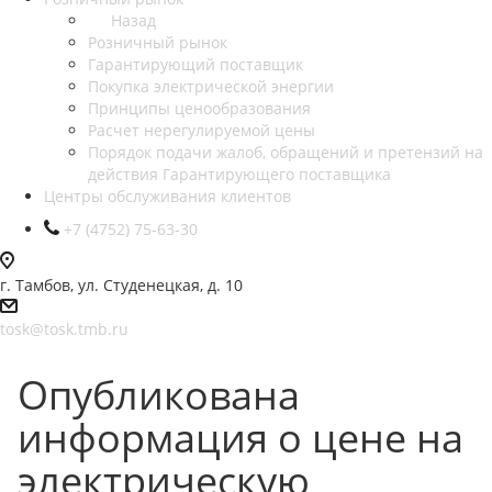
Назад
Розничный рынок
Гарантирующий поставщик
Покупка электрической энергии
Принципы ценообразования
Расчет нерегулируемой цены
Порядок подачи жалоб, обращений и претензий на
действия Гарантирующего поставщика
Центры обслуживания клиентов
+7 (4752) 75-63-30
г. Тамбов, ул. Студенецкая, д. 10
tosk@tosk.tmb.ru
Опубликована
информация о цене на
электрическую