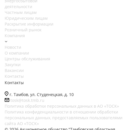
энергосбытовой
деятельности
Частным лицам
Юридическим лицам
Раскрытие информации
Розничный рынок
Компания
Новости
О компании
Центры обслуживания
Закупки
Вакансии
Контакты
Контакты
г. Тамбов, ул. Студенецкая, д. 10
tosk@tosk.tmb.ru
Политика обработки персональных данных в АО «ТОСК»
Политика конфиденциальности в отношении обработки
персональных данных, предоставляемых пользователями
сайта АО «ТОСК»
© 2026 Акционерное общество "Тамбовская областная