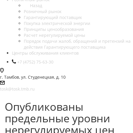
Назад
Розничный рынок
Гарантирующий поставщик
Покупка электрической энергии
Принципы ценообразования
Расчет нерегулируемой цены
Порядок подачи жалоб, обращений и претензий на
действия Гарантирующего поставщика
Центры обслуживания клиентов
+7 (4752) 75-63-30
г. Тамбов, ул. Студенецкая, д. 10
tosk@tosk.tmb.ru
Опубликованы
предельные уровни
нерегулируемых цен