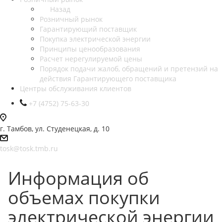
Назад
Розничный рынок
Гарантирующий поставщик
Покупка электрической энергии
Принципы ценообразования
Расчет нерегулируемой цены
Порядок подачи жалоб, обращений и претензий на
действия Гарантирующего поставщика
Центры обслуживания клиентов
+7 (4752) 75-63-30
г. Тамбов, ул. Студенецкая, д. 10
tosk@tosk.tmb.ru
Информация об
объемах покупки
электрической энергии