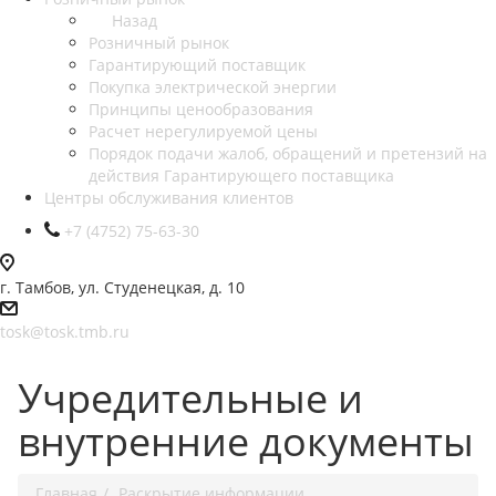
Назад
Розничный рынок
Гарантирующий поставщик
Покупка электрической энергии
Принципы ценообразования
Расчет нерегулируемой цены
Порядок подачи жалоб, обращений и претензий на
действия Гарантирующего поставщика
Центры обслуживания клиентов
+7 (4752) 75-63-30
г. Тамбов, ул. Студенецкая, д. 10
tosk@tosk.tmb.ru
Учредительные и
внутренние документы
Главная
Раскрытие информации