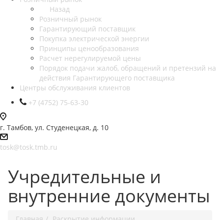
Назад
Розничный рынок
Гарантирующий поставщик
Покупка электрической энергии
Принципы ценообразования
Расчет нерегулируемой цены
Порядок подачи жалоб, обращений и претензий на
действия Гарантирующего поставщика
Центры обслуживания клиентов
+7 (4752) 75-63-30
г. Тамбов, ул. Студенецкая, д. 10
tosk@tosk.tmb.ru
Учредительные и
внутренние документы
Главная
Раскрытие информации