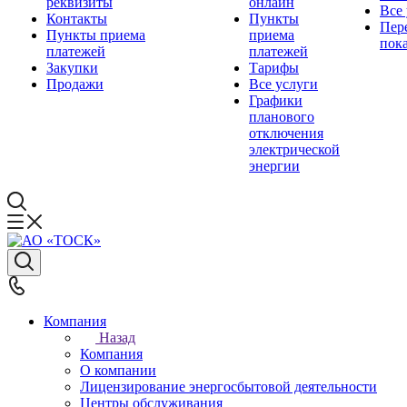
реквизиты
онлайн
Все
Контакты
Пункты
Пер
Пункты приема
приема
пок
платежей
платежей
Закупки
Тарифы
Продажи
Все услуги
Графики
планового
отключения
электрической
энергии
Компания
Назад
Компания
О компании
Лицензирование энергосбытовой деятельности
Центры обслуживания