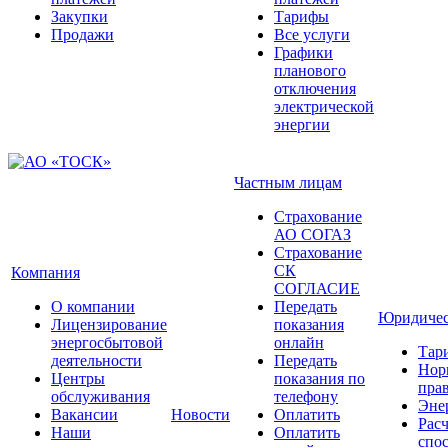
Закупки
Тарифы
Продажи
Все услуги
Графики
планового
отключения
электрической
энергии
Частным лицам
Страхование
АО СОГАЗ
Страхование
СК
Компания
СОГЛАСИЕ
О компании
Передать
Юридичес
Лицензирование
показания
энергосбытовой
онлайн
Тар
деятельности
Передать
Нор
Центры
показания по
прав
обслуживания
телефону
Эне
Вакансии
Новости
Оплатить
Рас
Наши
Оплатить
спо