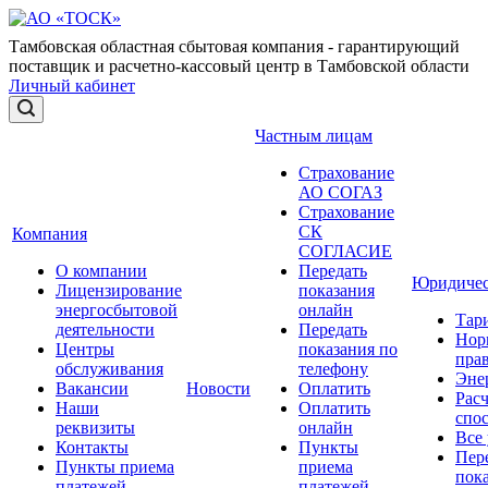
Тамбовская областная сбытовая компания - гарантирующий
поставщик и расчетно-кассовый центр в Тамбовской области
Личный кабинет
Частным лицам
Страхование
АО СОГАЗ
Страхование
СК
Компания
СОГЛАСИЕ
О компании
Передать
Юридичес
Лицензирование
показания
энергосбытовой
онлайн
Тар
деятельности
Передать
Нор
Центры
показания по
прав
обслуживания
телефону
Эне
Вакансии
Новости
Оплатить
Рас
Наши
Оплатить
спо
реквизиты
онлайн
Все
Контакты
Пункты
Пер
Пункты приема
приема
пок
платежей
платежей