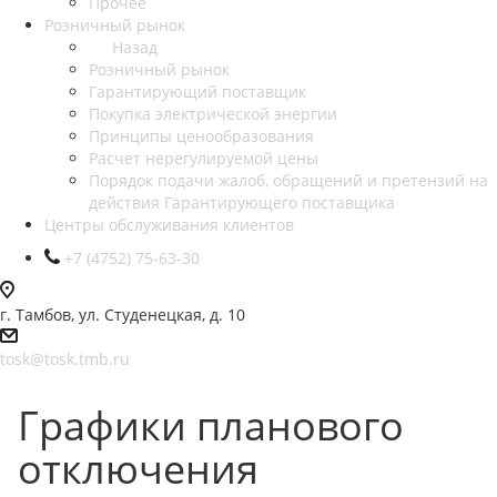
Прочее
Розничный рынок
Назад
Розничный рынок
Гарантирующий поставщик
Покупка электрической энергии
Принципы ценообразования
Расчет нерегулируемой цены
Порядок подачи жалоб, обращений и претензий на
действия Гарантирующего поставщика
Центры обслуживания клиентов
+7 (4752) 75-63-30
г. Тамбов, ул. Студенецкая, д. 10
tosk@tosk.tmb.ru
Графики планового
отключения