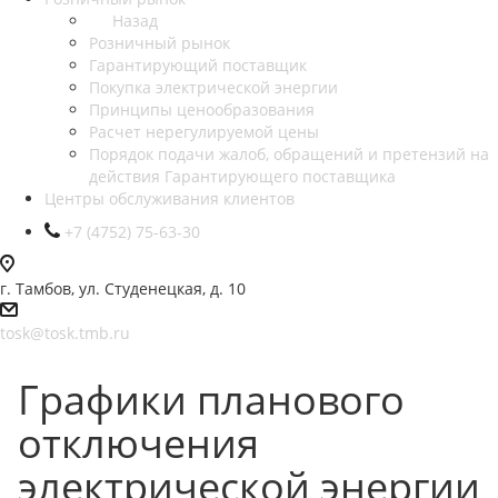
Назад
Розничный рынок
Гарантирующий поставщик
Покупка электрической энергии
Принципы ценообразования
Расчет нерегулируемой цены
Порядок подачи жалоб, обращений и претензий на
действия Гарантирующего поставщика
Центры обслуживания клиентов
+7 (4752) 75-63-30
г. Тамбов, ул. Студенецкая, д. 10
tosk@tosk.tmb.ru
Графики планового
отключения
электрической энергии