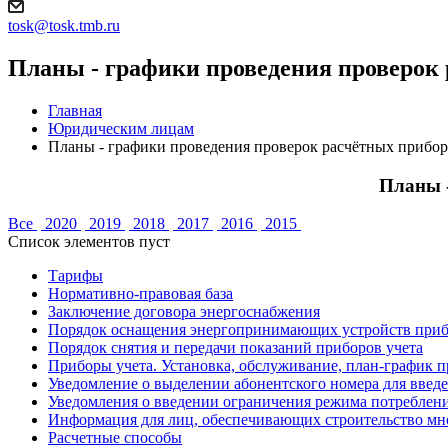
tosk@tosk.tmb.ru
Планы - графики проведения проверок 
Главная
Юридическим лицам
Планы - графики проведения проверок расчётных прибор
Планы -
Все
2020
2019
2018
2017
2016
2015
Список элементов пуст
Тарифы
Нормативно-правовая база
Заключение договора энергоснабжения
Порядок оснащения энергопринимающих устройств приб
Порядок снятия и передачи показаний приборов учета
Приборы учета. Установка, обслуживание, план-график 
Уведомление о выделении абонентского номера для введ
Уведомления о введении ограничения режима потреблен
Информация для лиц, обеспечивающих строительство мн
Расчетные способы