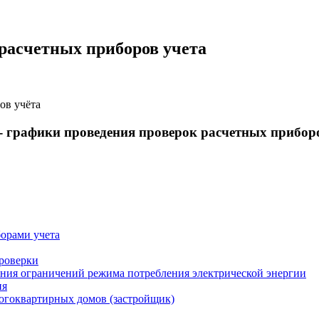
расчетных приборов учета
ов учёта
 графики проведения проверок расчетных прибор
орами учета
проверки
ения ограничений режима потребления электрической энергии
ия
огоквартирных домов (застройщик)