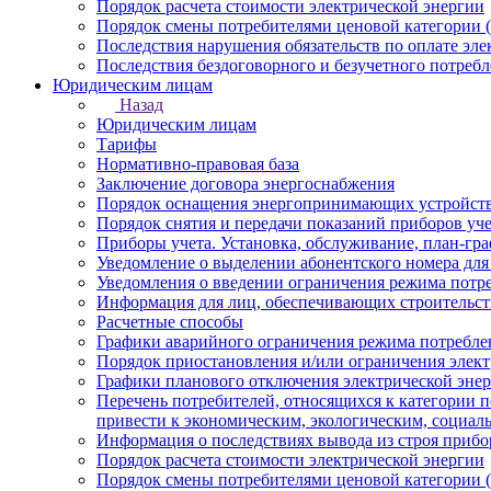
Порядок расчета стоимости электрической энергии
Порядок смены потребителями ценовой категории (
Последствия нарушения обязательств по оплате эле
Последствия бездоговорного и безучетного потребл
Юридическим лицам
Назад
Юридическим лицам
Тарифы
Нормативно-правовая база
Заключение договора энергоснабжения
Порядок оснащения энергопринимающих устройств
Порядок снятия и передачи показаний приборов уче
Приборы учета. Установка, обслуживание, план-гр
Уведомление о выделении абонентского номера для
Уведомления о введении ограничения режима потр
Информация для лиц, обеспечивающих строительст
Расчетные способы
Графики аварийного ограничения режима потребле
Порядок приостановления и/или ограничения элек
Графики планового отключения электрической эне
Перечень потребителей, относящихся к категории 
привести к экономическим, экологическим, социал
Информация о последствиях вывода из строя прибор
Порядок расчета стоимости электрической энергии
Порядок смены потребителями ценовой категории (