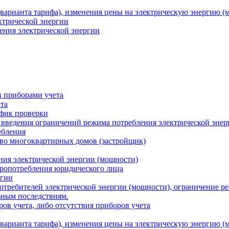
варианта тарифа), изменения цены на электрическую энергию (
ктрической энергии
ения электрической энергии
 приборами учета
та
афик проверки
 введения ограничений режима потребления электрической энер
ебления
во многоквартирных домов (застройщик)
ния электрической энергии (мощности)
тропотребления юридического лица
ргии
потребителей электрической энергии (мощности), ограничение р
ьным последствиям.
ов учета, либо отсутствия приборов учета
варианта тарифа), изменения цены на электрическую энергию (