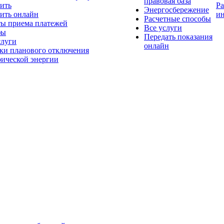
правовая база
ить
Р
Энергосбережение
ить онлайн
и
Расчетные способы
ы приема платежей
Все услуги
фы
Передать показания
слуги
онлайн
ки планового отключения
рической энергии