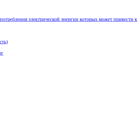
 потребления электрической энергии которых может привести к
сть)
ог