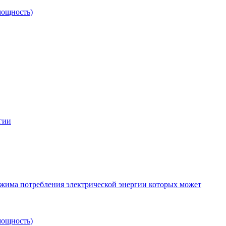
мощность)
гии
ежима потребления электрической энергии которых может
мощность)