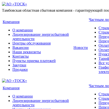
Тамбовская областная сбытовая компания - гарантирующий пос
Частным л
Компания
Страх
О компании
Стра
Лицензирование энергосбытовой
Перед
деятельности
Перед
Центры обслуживания
Оплат
Вакансии
Новости
Оплат
Наши реквизиты
Пункт
Контакты
Тари
Пункты приема платежей
Все у
Закупки
Графи
Продажи
элект
Частным л
Компания
Страх
О компании
Стра
Лицензирование энергосбытовой
Перед
деятельности
Перед