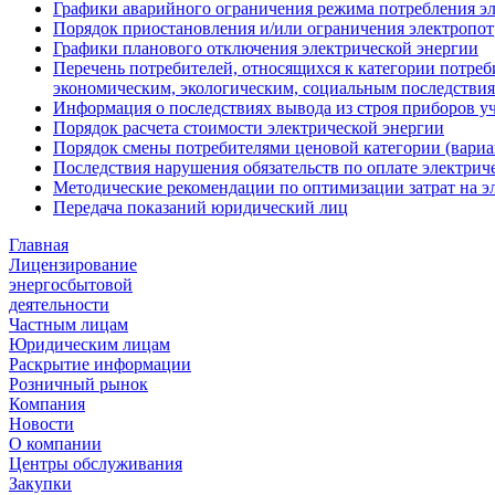
Графики аварийного ограничения режима потребления эл
Порядок приостановления и/или ограничения электропо
Графики планового отключения электрической энергии
Перечень потребителей, относящихся к категории потреб
экономическим, экологическим, социальным последствия
Информация о последствиях вывода из строя приборов уч
Порядок расчета стоимости электрической энергии
Порядок смены потребителями ценовой категории (вариа
Последствия нарушения обязательств по оплате электрич
Методические рекомендации по оптимизации затрат на э
Передача показаний юридический лиц
Главная
Лицензирование
энергосбытовой
деятельности
Частным лицам
Юридическим лицам
Раскрытие информации
Розничный рынок
Компания
Новости
О компании
Центры обслуживания
Закупки