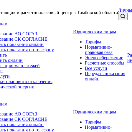
Личны
тавщик и расчетно-кассовый центр в Тамбовской области
ицам
Юридическим лицам
ование АО СОГАЗ
хование СК СОГЛАСИЕ
Тарифы
ать показания онлайн
Нормативно-
ать показания по телефону
правовая база
ить
Р
Энергосбережение
ить онлайн
и
Расчетные способы
ы приема платежей
Все услуги
фы
Передать показания
слуги
онлайн
ки планового отключения
рической энергии
ицам
Юридическим лицам
ование АО СОГАЗ
хование СК СОГЛАСИЕ
Тарифы
ать показания онлайн
Нормативно-
ать показания по телефону