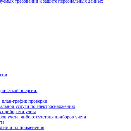
зуемых требований к защите персональных данных
ргии
рической энергии.
, план-график проверки
альной услуги по электроснабжению
 приборами учета
ов учета, либо отсутствия приборов учета
та
ргии и их применения