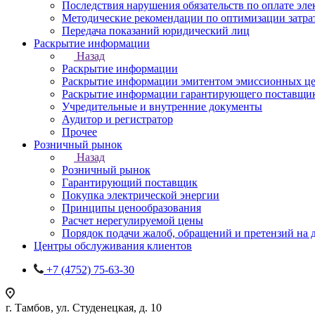
Последствия нарушения обязательств по оплате эле
Методические рекомендации по оптимизации затра
Передача показаний юридический лиц
Раскрытие информации
Назад
Раскрытие информации
Раскрытие информации эмитентом эмиссионных ц
Раскрытие информации гарантирующего поставщи
Учредительные и внутренние документы
Аудитор и регистратор
Прочее
Розничный рынок
Назад
Розничный рынок
Гарантирующий поставщик
Покупка электрической энергии
Принципы ценообразования
Расчет нерегулируемой цены
Порядок подачи жалоб, обращений и претензий на
Центры обслуживания клиентов
+7 (4752) 75-63-30
г. Тамбов, ул. Студенецкая, д. 10