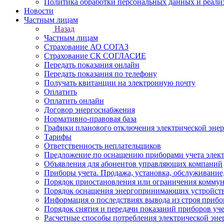
Политика обработки персональных данных и реали
Новости
Частным лицам
Назад
Частным лицам
Страхование АО СОГАЗ
Страхование СК СОГЛАСИЕ
Передать показания онлайн
Передать показания по телефону
Получать квитанции на электронную почту
Оплатить
Оплатить онлайн
Договор энергоснабжения
Нормативно-правовая база
Графики планового отключения электрической эне
Тарифы
Ответственность неплательщиков
Предложение по оснащению приборами учета элект
Объявления для абонентов управляющих компаний
Приборы учета. Продажа, установка, обслуживание
Порядок приостановления или ограничения коммун
Порядок оснащения энергопринимающих устройств
Информация о последствиях вывода из строя прибор
Порядок снятия и передачи показаний приборов уче
Расчетные способы потребления электрической эне