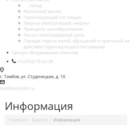
Назад
Розничный рынок
Гарантирующий поставщик
Покупка электрической энергии
Принципы ценообразования
Расчет нерегулируемой цены
Порядок подачи жалоб, обращений и претензий на
действия Гарантирующего поставщика
Центры обслуживания клиентов
+7 (4752) 75-63-30
г. Тамбов, ул. Студенецкая, д. 10
tosk@tosk.tmb.ru
Информация
Главная
Закупки
Информация