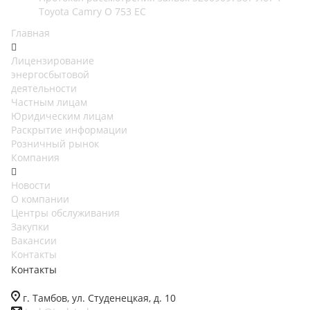
Toyota Camry О 753 ЕС
Главная
Лицензирование
энергосбытовой
деятельности
Частным лицам
Юридическим лицам
Раскрытие информации
Розничный рынок
Компания
Новости
О компании
Центры обслуживания
Закупки
Вакансии
Контакты
Контакты
г. Тамбов, ул. Студенецкая, д. 10