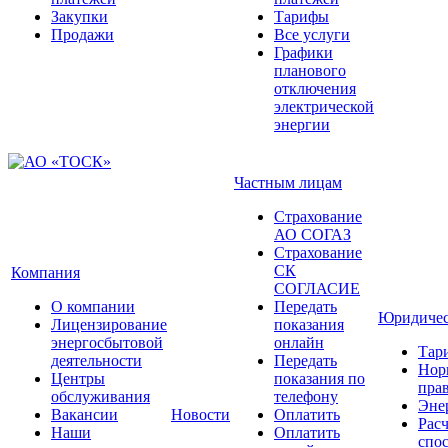
Закупки
Тарифы
Продажи
Все услуги
Графики
планового
отключения
электрической
энергии
Частным лицам
Страхование
АО СОГАЗ
Страхование
СК
Компания
СОГЛАСИЕ
О компании
Передать
Юридичес
Лицензирование
показания
энергосбытовой
онлайн
Тар
деятельности
Передать
Нор
Центры
показания по
прав
обслуживания
телефону
Эне
Вакансии
Новости
Оплатить
Рас
Наши
Оплатить
спо