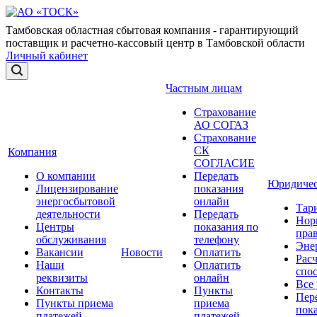
Тамбовская областная сбытовая компания - гарантирующий
поставщик и расчетно-кассовый центр в Тамбовской области
Личный кабинет
Частным лицам
Страхование
АО СОГАЗ
Страхование
СК
Компания
СОГЛАСИЕ
О компании
Передать
Юридичес
Лицензирование
показания
энергосбытовой
онлайн
Тар
деятельности
Передать
Нор
Центры
показания по
прав
обслуживания
телефону
Эне
Вакансии
Новости
Оплатить
Рас
Наши
Оплатить
спо
реквизиты
онлайн
Все
Контакты
Пункты
Пер
Пункты приема
приема
пок
платежей
платежей