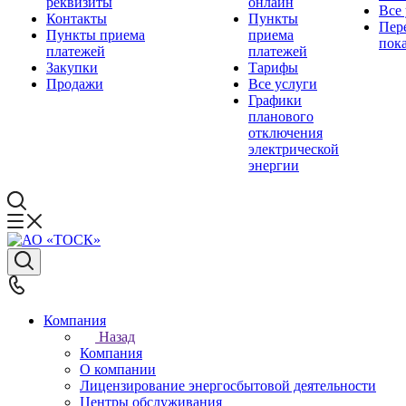
реквизиты
онлайн
Все
Контакты
Пункты
Пер
Пункты приема
приема
пок
платежей
платежей
Закупки
Тарифы
Продажи
Все услуги
Графики
планового
отключения
электрической
энергии
Компания
Назад
Компания
О компании
Лицензирование энергосбытовой деятельности
Центры обслуживания