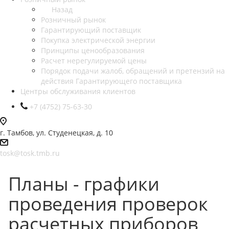
Назад
Розничный рынок
Гарантирующий поставщик
Покупка электрической энергии
Принципы ценообразования
Расчет нерегулируемой цены
Порядок подачи жалоб, обращений и претензий на
действия Гарантирующего поставщика
Центры обслуживания клиентов
+7 (4752) 75-63-30
г. Тамбов, ул. Студенецкая, д. 10
tosk@tosk.tmb.ru
Планы - графики
проведения проверок
расчетных приборов